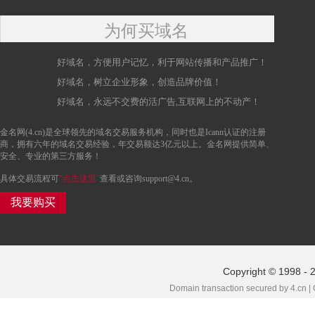
为何买域名
好域名，方便用户记忆，利于网站传播和产品推广！
好域名，树立企业形象，创造品牌价值！
好域名，永远不交费的活广告,互联网上的不动产！
金名网(4.cn)是全球领先的域名交易服务机构，同时也是Icann认证的注册
商，拥有六年的域名交易经验，年交易额达3亿元以上。金名网提供简单、
安全、专业的第三方服务！
具体交易流程可
“点击这里”
查看或咨询support@4.cn。
我要购买
Copyright © 1998 - 
Domain transaction secured by 4.cn |