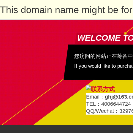
This domain name might be for
WELCOME T
您访问的网站正在筹备中
If you would like to purc
Email：
ghj@163.
TEL：4006644724
QQ/Wechat：3297