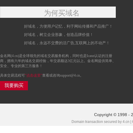
为何买域名
好域名，方便用户记忆，利于网站传播和产品推广！
好域名，树立企业形象，创造品牌价值！
好域名，永远不交费的活广告,互联网上的不动产！
金名网(4.cn)是全球领先的域名交易服务机构，同时也是Icann认证的注册
商，拥有六年的域名交易经验，年交易额达3亿元以上。金名网提供简单、
安全、专业的第三方服务！
具体交易流程可
“点击这里”
查看或咨询support@4.cn。
我要购买
Copyright © 1998 - 
Domain transaction secured by 4.cn |