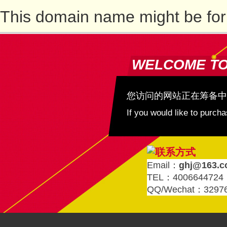
This domain name might be for
WELCOME T
您访问的网站正在筹备中
If you would like to purc
Email：
ghj@163.
TEL：4006644724
QQ/Wechat：3297