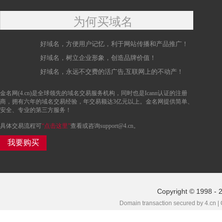
为何买域名
好域名，方便用户记忆，利于网站传播和产品推广！
好域名，树立企业形象，创造品牌价值！
好域名，永远不交费的活广告,互联网上的不动产！
金名网(4.cn)是全球领先的域名交易服务机构，同时也是Icann认证的注册
商，拥有六年的域名交易经验，年交易额达3亿元以上。金名网提供简单、
安全、专业的第三方服务！
具体交易流程可
“点击这里”
查看或咨询support@4.cn。
我要购买
Copyright © 1998 - 
Domain transaction secured by 4.cn |