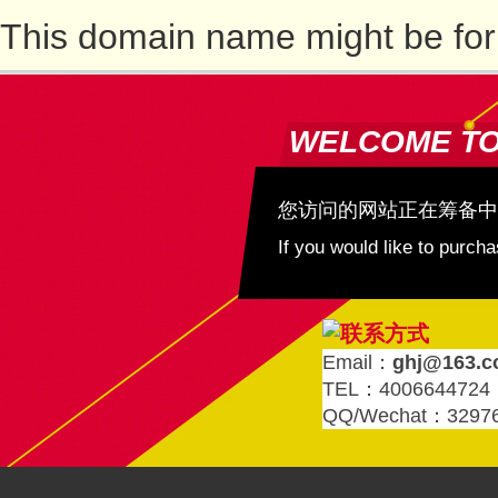
This domain name might be for
WELCOME T
您访问的网站正在筹备中
If you would like to purc
Email：
ghj@163.
TEL：4006644724
QQ/Wechat：3297