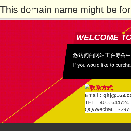
This domain name might be for
WELCOME T
您访问的网站正在筹备中
If you would like to purc
Email：
ghj@163.
TEL：4006644724
QQ/Wechat：3297