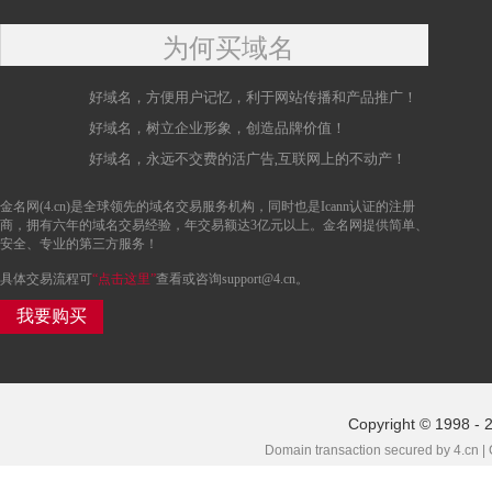
为何买域名
好域名，方便用户记忆，利于网站传播和产品推广！
好域名，树立企业形象，创造品牌价值！
好域名，永远不交费的活广告,互联网上的不动产！
金名网(4.cn)是全球领先的域名交易服务机构，同时也是Icann认证的注册
商，拥有六年的域名交易经验，年交易额达3亿元以上。金名网提供简单、
安全、专业的第三方服务！
具体交易流程可
“点击这里”
查看或咨询support@4.cn。
我要购买
Copyright © 1998 - 
Domain transaction secured by 4.cn |