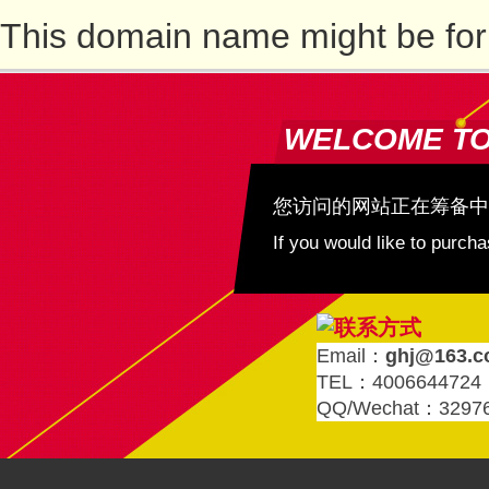
This domain name might be for
WELCOME T
您访问的网站正在筹备中
If you would like to purc
Email：
ghj@163.
TEL：4006644724
QQ/Wechat：3297