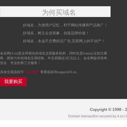
为何买域名
好域名，方便用户记忆，利于网站传播和产品推广！
好域名，树立企业形象，创造品牌价值！
好域名，永远不交费的活广告,互联网上的不动产！
金名网(4.cn)是全球领先的域名交易服务机构，同时也是Icann认证的注册
商，拥有六年的域名交易经验，年交易额达3亿元以上。金名网提供简单、
安全、专业的第三方服务！
具体交易流程可
“点击这里”
查看或咨询support@4.cn。
我要购买
Copyright © 1998 - 
Domain transaction secured by 4.cn |